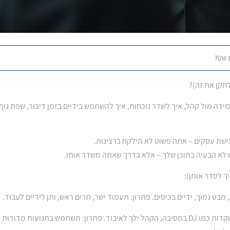
 זה)?
תקן את זה)?
ידה מול קהל, איך לשדר נוכחות, איך להשתמש בידיים בזמן דיבור, שפת גוף
גישת עסקים – אתה פשוט לא תילקח ברצינות.
ו לא הבעיה בתוכן שלך – אלא בדרך שאתה משדר אותו.
2. תנועות נינג'ה חסרות שליטה – אם הידיים שלך רוקדות כמו DJ במסיבה, הקהל ילך לאיבוד. פתרון: תשתמש בתנועות מדודות