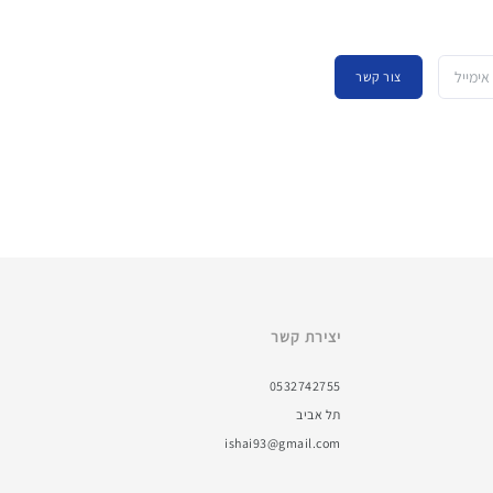
צור קשר
יצירת קשר
0532742755
תל אביב
ishai93@gmail.com