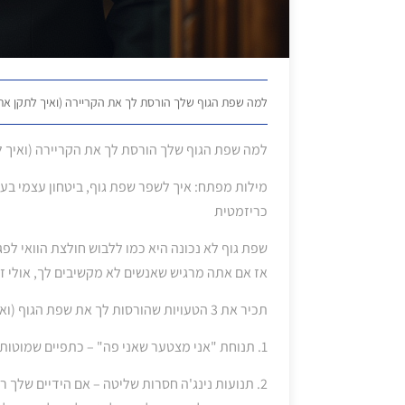
למה שפת הגוף שלך הורסת לך את הקריירה (ואיך לתקן את
למה שפת הגוף שלך הורסת לך את הקריירה (ואיך ל
מילות מפתח: איך לשפר שפת גוף, ביטחון עצמי בעמ
כריזמטית
שפת גוף לא נכונה היא כמו ללבוש חולצת הוואי לפ
אז אם אתה מרגיש שאנשים לא מקשיבים לך, אולי ז
תכיר את 3 הטעויות שהורסות לך את שפת הגוף (ואיך לסדר אותן):
1. תנוחת "אני מצטער שאני פה" – כתפיים שמוטות, מבט נמוך, ידיים בכיסים. פתרון: תעמוד ישר, תרים ראש, ותן לידיים לעבוד.